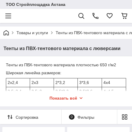
ТОО Стройплощадка Астана
Товары и услуги
Тенты из ПВХ-тентового материала с 
Тенты из ПВХ-тентового материала с люверсами
Тенты из ПВХ-тентового материала плотностью 650 г/м2
Широкая линейка размеров:
2х2,4
2х3
2*3,2
3*3,6
4х4
2,5х2,4
2,5х3
2,5*3,2
3,5*3,6
4х4,5
Показать всё
3*2,4
3х3
3*3,2
4*3,6
4х5
3,5*2,4
3,5х3
3,5*3,2
4,5*3,6
4х5,5
Сортировка
0
Фильтры
4*2,4
4х3
4*3,2
5*3,6
4х6
4,5*2,4
4,5х3
4,5*3,2
5,5*3,6
4х6,5