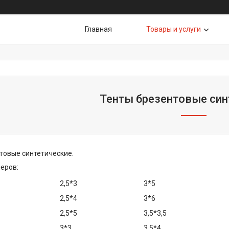
Главная
Товары и услуги
Тенты брезентовые син
товые синтетические.
еров:
2,5*3
3*5
2,5*4
3*6
2,5*5
3,5*3,5
3*3
3,5*4