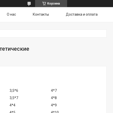
Корзина
О нас
Контакты
Доставка и оплата
тетические
3,5*6
4*7
3,5*7
4*8
4*4
4*9
4*5
4*10