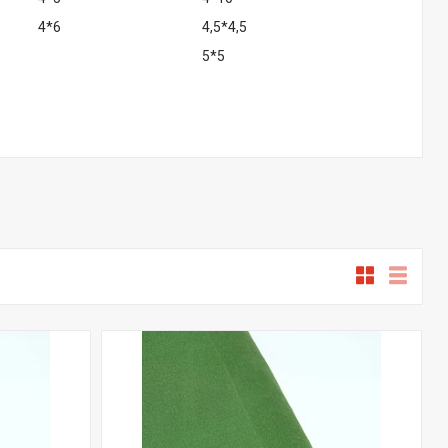
4*6
4,5*4,5
5*5