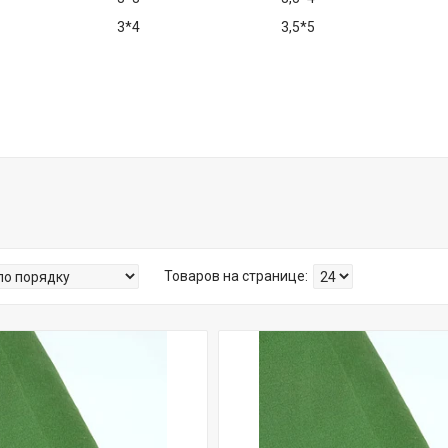
3*4
3,5*5