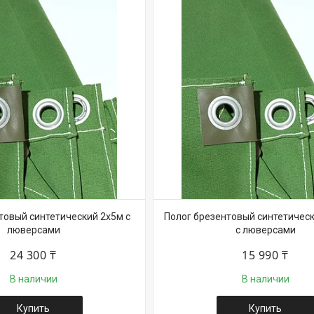
товый синтетический 2х5м с
Полог брезентовый синтетическ
люверсами
с люверсами
24 300 ₸
15 990 ₸
В наличии
В наличии
Купить
Купить