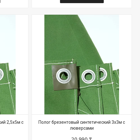
ий 2,5х5м с
Полог брезентовый синтетический 3х3м с
люверсами
20 990 ₸