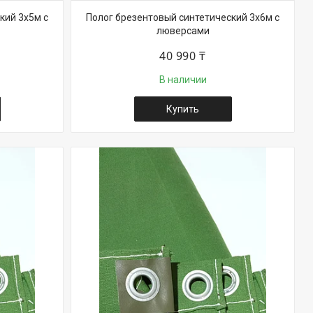
кий 3х5м с
Полог брезентовый синтетический 3х6м с
люверсами
40 990 ₸
В наличии
Купить