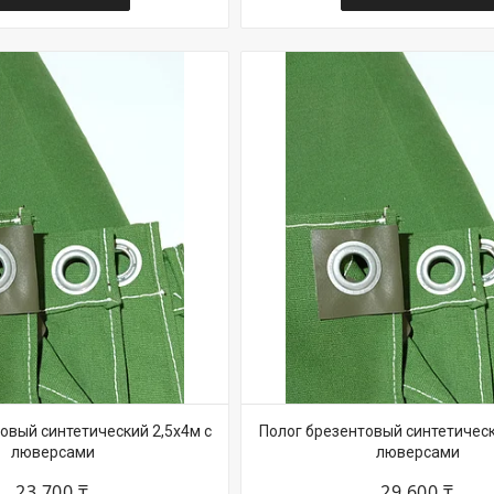
овый синтетический 2,5х4м с
Полог брезентовый синтетическ
люверсами
люверсами
23 700 ₸
29 600 ₸