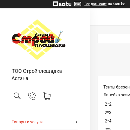
Создать сайт
на Satu.kz
ТОО Стройплощадка
Астана
Тенты брезен
Линейка разм
2*2
2*3
2*4
Товары и услуги
2*5