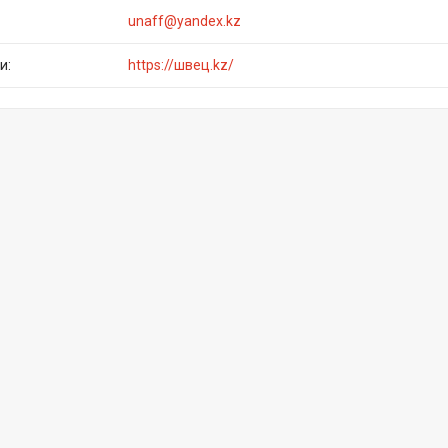
unaff@yandex.kz
https://швец.kz/