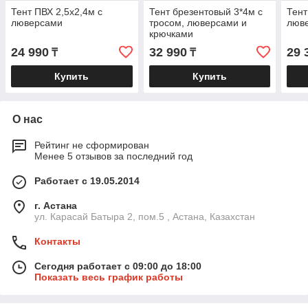
Тент ПВХ 2,5х2,4м с
Тент брезентовый 3*4м с
Тент
люверсами
тросом, люверсами и
люв
крючками
24 990
32 990
29 
₸
₸
Купить
Купить
О нас
Рейтинг не сформирован
Менее 5 отзывов за последний год
Работает с 19.05.2014
г. Астана
ул. Карасай Батыра 2, пом.5 , Астана, Казахстан
Контакты
Сегодня работает с 09:00 до 18:00
Показать весь график работы