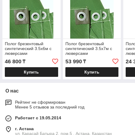
Полог брезентовый
Полог брезентовый
Поло
синтетический 3.5х6м с
синтетический 3.5х7м с
синт
люверсами
люверсами
люв
46 800
53 990
24 
₸
₸
Купить
Купить
О нас
Рейтинг не сформирован
Менее 5 отзывов за последний год
Работает с 19.05.2014
г. Астана
ул. Карасай Батыра 2, пом.5 , Астана, Казахстан