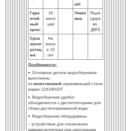
м
3
:
Гара
18
Упако
Ящик
нтий
меся
вка:
(дере
ный
цев
во,
срок:
ДВП)
Срок
Не
экспл
мене
уатац
е 10
ии:
лет
Особенности:
Основные детали водосборников
выполнены
из
качественной
нержавеющей стали
марки 12Х18Н10Т.
Водосборники удобно
объединяются с дистилляторами для
сбора дистиллированной воды.
Водосборники оборудованы:
– устройством для отключения
аквадистиллятора при наполнении