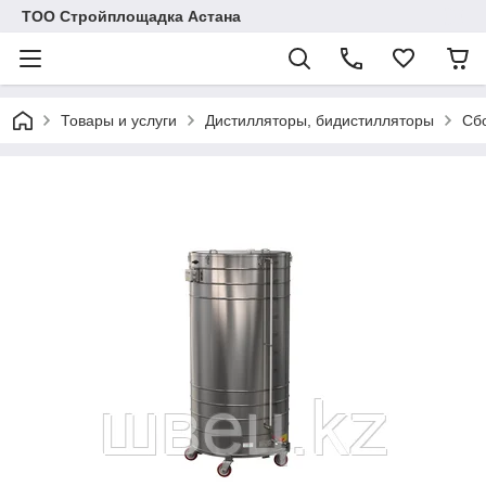
ТОО Стройплощадка Астана
Товары и услуги
Дистилляторы, бидистилляторы
Сб