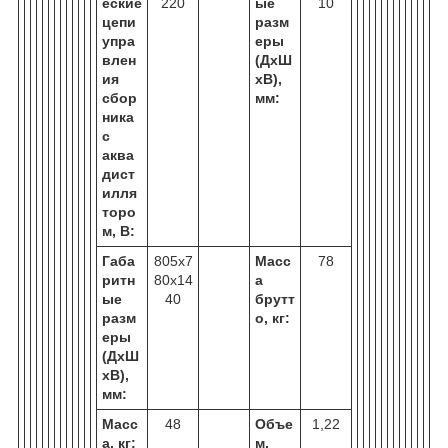
еские
220
ые
10
цепи
разм
упра
еры
влен
(ДхШ
ия
хВ),
сбор
мм:
ника
с
аква
дист
илля
торо
м, В:
Габа
805х7
Масс
78
ритн
80х14
а
ые
40
брутт
разм
о, кг:
еры
(ДхШ
хВ),
мм:
Масс
48
Объе
1,22
а, кг:
м,