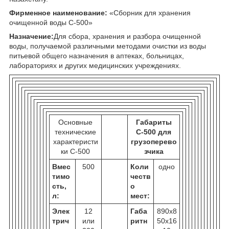
Фирменное наименование:
«Сборник для хранения
очищенной воды С-500»
Назначение:
Для сбора, хранения и разбора очищенной
воды, получаемой различными методами очистки из воды
питьевой общего назначения в аптеках, больницах,
лабораториях и других медицинских учреждениях.
Основные
Габариты
технические
С-500 для
характеристи
грузоперево
ки С-500
зчика
Вмес
500
Коли
одно
тимо
честв
сть,
о
л:
мест:
Элек
12
Габа
890х8
трич
или
ритн
50х16