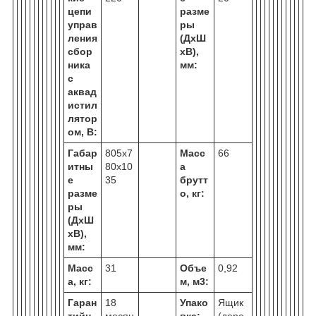
цепи
разме
управ
ры
ления
(ДхШ
сбор
хВ),
ника
мм:
с
аквад
истил
лятор
ом, В:
Габар
805х7
Масс
66
итны
80х10
а
е
35
брутт
разме
о, кг:
ры
(ДхШ
хВ),
мм:
Масс
31
Объе
0,92
а, кг:
м, м
3
:
Гаран
18
Упако
Ящик
тийн
месяц
вка:
(дере