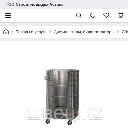
ТОО Стройплощадка Астана
Товары и услуги
Дистилляторы, бидистилляторы
Сб