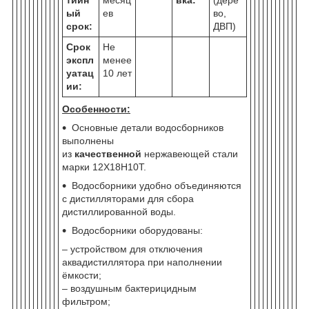
ый
ев
во,
срок:
ДВП)
Срок
Не
экспл
менее
уатац
10 лет
ии:
Особенности:
Основные детали водосборников
выполнены
из
качественной
нержавеющей стали
марки 12Х18Н10Т.
Водосборники удобно объединяются
с дистилляторами для сбора
дистиллированной воды.
Водосборники оборудованы:
– устройством для отключения
аквадистиллятора при наполнении
ёмкости;
– воздушным бактерицидным
фильтром;