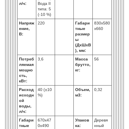
л/ч:
Вода II
типа: 5
(-10 %)
Напряж
220
Габари
830х580
ение,
тные
х660
В:
размер
ы
(ДхШхВ
), мм:
Потреб
3,6
Масса
56
ляемая
брутто,
мощно
кг:
сть,
кВт:
Расход
40 (±10
Объем,
0,32
исходн
%)
м
3
:
ой
воды,
л/ч:
Габари
670х47
Упаков
Деревя
тные
0х490
ка:
нный