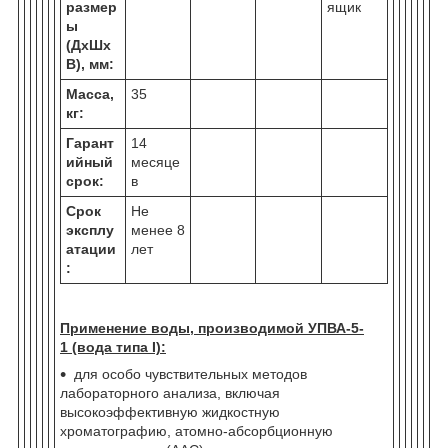
размер
ящик
ы
(ДхШх
В), мм:
Масса,
35
кг:
Гарант
14
ийный
месяце
срок:
в
Срок
Не
эксплу
менее 8
атации
лет
:
Применение воды, производимой УПВА-5-
1 (вода типа I):
для особо чувствительных методов
лабораторного анализа, включая
высокоэффективную жидкостную
хроматографию, атомно-абсорбционную