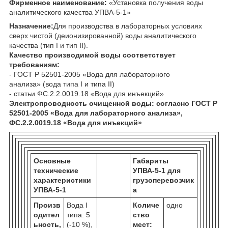
Фирменное наименование:
«Установка получения воды
аналитического качества УПВА-5-1»
Назначение:
Для производства в лабораторных условиях
сверх чистой (деионизированной) воды аналитического
качества (тип I и тип II).
Качество производимой воды соответствует
требованиям:
- ГОСТ Р 52501-2005 «Вода для лабораторного
анализа» (вода типа I и типа II)
- статьи ФС.2.2.0019.18 «Вода для инъекций»
Электропроводность очищенной воды: согласно ГОСТ Р
52501-2005 «Вода для лабораторного анализа»,
ФС.2.2.0019.18 «Вода для инъекций»
Основные
Габариты
технические
УПВА-5-1 для
характеристики
грузоперевозчик
УПВА-5-1
а
Произв
Вода I
Количе
одно
одител
типа: 5
ство
ьность,
(-10 %),
мест: