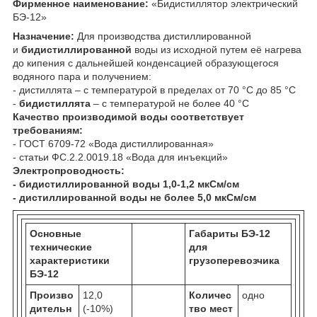
Фирменное наименование:
«Бидистиллятор электрический
БЭ-12»
Назначение:
Для производства дистиллированной
и
бидистиллированной
воды из исходной путем её нагрева
до кипения с дальнейшей конденсацией образующегося
водяного пара и получением:
- дистиллята – с температурой в пределах от 70 °С до 85 °С
-
бидистиллята
– с температурой не более 40 °С
Качество производимой воды соответствует
требованиям:
- ГОСТ 6709-72 «Вода дистиллированная»
- статьи ФС.2.2.0019.18 «Вода для инъекций»
Электропроводность:
- бидистиллированной воды 1,0-1,2 мкСм/см
- дистиллированной воды не более 5,0 мкСм/см
Основные
Габариты БЭ-12
технические
для
характеристики
грузоперевозчика
БЭ-12
Произво
12,0
Количес
одно
дительн
(-10%)
тво мест