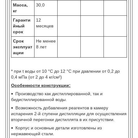
Масса,
30,0
кг
Гаранти
12
йный
месяцев
срок
Срок
Не менее
эксплуат
8 лет
ации
* при t воды от 10 °C до 12 °C при давлении от 0,2 до
0,4 мПа (от 2 до 4 кг/см²)
Особенности конструкции:
Производство как дистиллированной, так и
бидистиллированной воды.
Возможность добавления реагентов в камеру
испарения 2-й ступени дистилляции для осуществления
вторичной перегонки дистиллята в их присутствии.
Корпус и основные детали изготовлены из
нержавеющей стали.