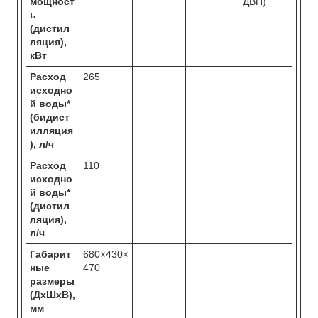
мощност
ДВП)
ь
(дистил
ляция),
кВт
Расход
265
исходно
й воды*
(бидист
илляция
), л/ч
Расход
110
исходно
й воды*
(дистил
ляция),
л/ч
Габарит
680×430×
ные
470
размеры
(ДхШхВ),
мм