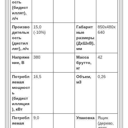
ость
(бидист
иллят),
л/ч
Произво
15,0
Габарит
850х480х
дительн
(-10%)
ные
640
ость
размеры
(дистил
(ДхШхВ),
лят), л/ч
мм
Напряже
380
Масса
42
ние, В
брутто,
кг
Потребл
16,5
Объем,
0,26
яемая
м
3
мощност
ь
(бидист
илляция
), кВт
Потребл
9,0
Упаковка
Ящик
яемая
(дерево,