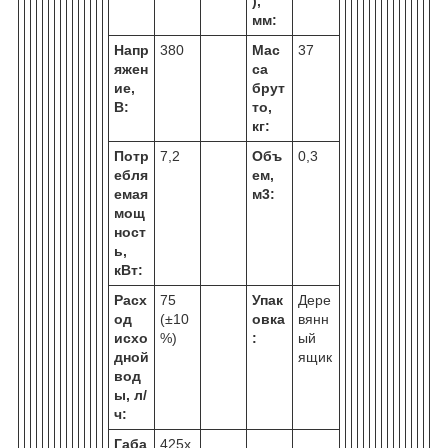
),
мм:
Напр
380
Мас
37
яжен
са
ие,
брут
В:
то,
кг:
Потр
7,2
Объ
0,3
ебля
ем,
емая
м
3
:
мощ
ност
ь,
кВт:
Расх
75
Упак
Дере
од
(±10
овка
вянн
исхо
%)
:
ый
дной
ящик
вод
ы, л/
ч:
Габа
425х