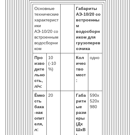
Основные
Габариты
технические
АЭ-10/20 со
характерист
встроенны
ики
м
АЭ-10/20 со
водосборн
встроенным
иком для
водосборни
грузоперев
ком
озчика
Про
10
Кол
одно
изво
(-10
ичес
дите
%)
тво
льно
мест
сть,
:
л/ч:
Ёмко
20
Габа
590х
сть
ритн
520х
бака
ые
980
-нак
разм
опит
еры
еля,
(Дх
л:
ШхВ