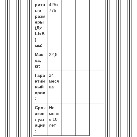
ритн
425х
ые
775
разм
еры
(Дх
ШхВ
),
мм:
Мас
22,8
са,
кг:
Гара
24
нтий
меся
ный
ца
срок
:
Срок
Не
эксп
мене
луат
е 10
ации
лет
: