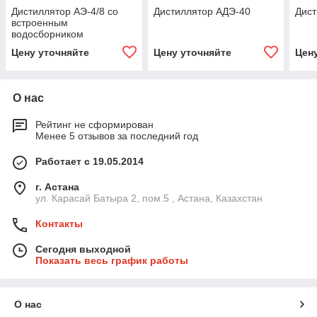
Дистиллятор АЭ-4/8 со
Дистиллятор АДЭ-40
Дист
встроенным
водосборником
Цену уточняйте
Цену уточняйте
Цен
О нас
Рейтинг не сформирован
Менее 5 отзывов за последний год
Работает с 19.05.2014
г. Астана
ул. Карасай Батыра 2, пом.5 , Астана, Казахстан
Контакты
Сегодня выходной
Показать весь график работы
О нас