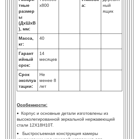
тные
х800
а:
ный
размер
ящик
ы
(ДхШхВ
), мм:
Масса,
40
кг:
Гарант
14
ийный
месяцев
срок:
Срок
Не
эксплуа
менее 8
тации:
лет
Особенности:
Корпус и основные детали изготовлены из
высоколегированной зеркальной нержавеющей
стали 12Х18Н10Т.
Быстросъемная конструкция камеры