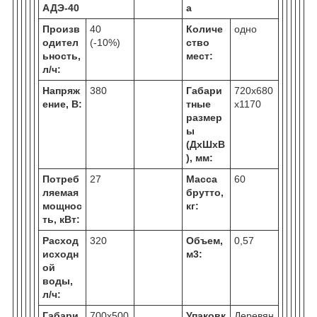
АДЭ-40
а
Произв
40
Количе
одно
одител
(-10%)
ство
ьность,
мест:
л/ч:
Напряж
380
Габари
720х680
ение, В:
тные
х1170
размер
ы
(ДхШхВ
), мм:
Потреб
27
Масса
60
ляемая
брутто,
мощнос
кг:
ть, кВт:
Расход
320
Объем,
0,57
исходн
м
3
:
ой
воды,
л/ч:
Габари
700х500
Упаковк
Деревян