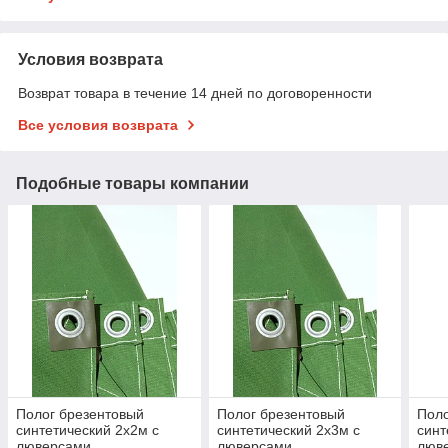
Условия возврата
Возврат товара в течение 14 дней по договоренности
Все условия возврата
Подобные товары компании
Полог брезентовый
Полог брезентовый
Поло
синтетический 2х2м с
синтетический 2х3м с
синт
люверсами
люверсами
люв