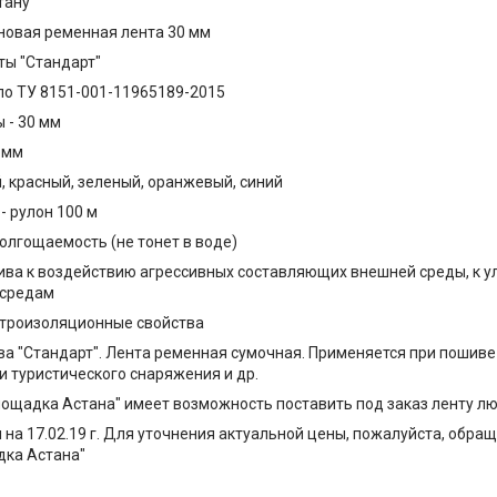
тану
овая ременная лента 30 мм
ты "Стандарт"
по ТУ 8151-001-11965189-2015
 - 30 мм
 мм
й, красный, зеленый, оранжевый, синий
- рулон 100 м
олгощаемость (не тонет в воде)
ива к воздействию агрессивных составляющих внешней среды, к у
 средам
троизоляционные свойства
ва "Стандарт". Лента ременная сумочная. Применяется при пошиве 
и туристического снаряжения и др.
ощадка Астана" имеет возможность поставить под заказ ленту лю
 на 17.02.19 г. Для уточнения актуальной цены, пожалуйста, обра
дка Астана"