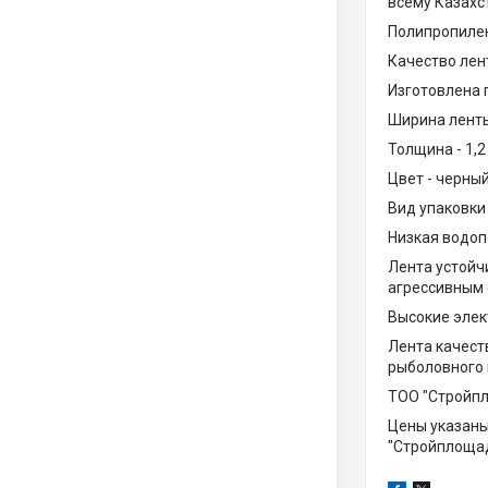
всему Казахс
Полипропилен
Качество лен
Изготовлена 
Ширина ленты
Толщина - 1,2
Цвет - черны
Вид упаковки 
Низкая водоп
Лента устойч
агрессивным
Высокие элек
Лента качест
рыболовного 
ТОО "Стройпл
Цены указаны
"Стройплоща