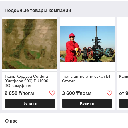
Подобные товары компании
Ткань Кордура Cordura
Ткань антистатическая БТ
Канв
(Оксфорд 900) PU1000
Статик
ВО Камуфляж
2 050
3 600
₸/пог.м
₸/пог.м
от
Купить
Купить
О нас