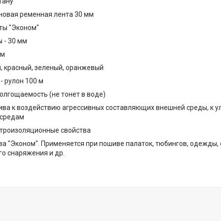
тану
овая ременная лента 30 мм
ты "Эконом"
 - 30 мм
мм
й, красный, зеленый, оранжевый
- рулон 100 м
олгощаемость (не тонет в воде)
ива к воздействию агрессивных составляющих внешней среды, к у
 средам
троизоляционные свойства
ва "Эконом". Применяется при пошиве палаток, тюбингов, одежды, 
го снаряжения и др.