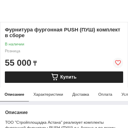
Фурнитура фургонная PUSH (ПУШ) комплект
в сборе
В наличии
Розница
55 000
₸
Купить
Описание
Характеристики
Доставка
Оплата
Усл
Описание
ТОО "Стройплощадка Астана" реализует комплекты
фургонной фурнитуры PUSH (ПУШ) в г. Астана и по всему