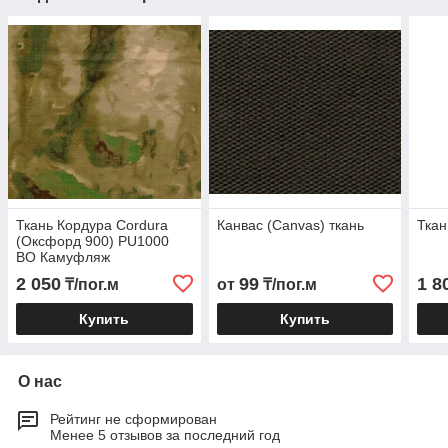
Ткань Кордура Cordura
Канвас (Canvas) ткань
Ткан
(Оксфорд 900) PU1000
ВО Камуфляж
2 050
99
1 8
₸/пог.м
от
₸/пог.м
Купить
Купить
О нас
Рейтинг не сформирован
Менее 5 отзывов за последний год