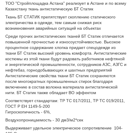
ТОО "Стройплощадка Астана" реализует в Астане и по всему
Казахстану ткань антистатическую БТ Статик
Ткань БТ СТАТИК препятствует скоплению статического
электричества в одежде, тем самым снижая риск
возникновения аварийных ситуаций на объектах
Среди прочих антистатических тканей БТ Статик отличается
повышенной прочностью и износоустойчивостью. Высокое
процентное содержание хлопка придает спецодежде из
ткани БТ Статик высокий уровень комфорта. Антистатические
костюмы из этой ткани будут радовать работников нефтяной
и энергетической промышленности, сотрудников АЗС, АЗГС и
нефтебаз, горнодобывающих и шахтных предприятий
Антистатические свойства ткани БТ Статик сохраняются
после многократных промышленных стирок благодаря
включению в состав волокна материала антистатической
нити. БТ Статик также обладает ВО эффектом
Соответствует стандартам: ТР ТС 017/2011, ТР ТС 019/2011,
ГОСТ Р ЕН 1149-5-200
Гигроскопичность - 6%,
Воздухопроницаемость - 30 дм3/м2*сек
Выдерживает удельное электрическое сопротивление 104-