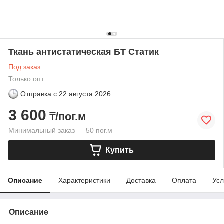
Ткань антистатическая БТ Статик
Под заказ
Только опт
Отправка с
22 августа 2026
3 600
₸/пог.м
Минимальный заказ — 50 пог.м
Купить
Описание
Характеристики
Доставка
Оплата
Усл
Описание