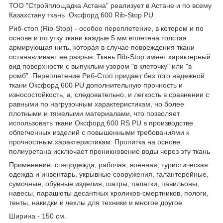
ТОО "Стройплощадка Астана" реализует в Астане и по всему
Казахстану ткань Оксфорд 600 Rib-Stop PU
Риб-стоп (Rib-Stop) - особое переплетение, в котором и по
основе и по утку ткани каждые 5 мм вплетена толстая
армирующая нить, которая в случае повреждения ткани
останавливает ее разрыв. Ткань Rib-Stop имеет характерный
вид поверхности с выпуклым узором "в клеточку" или "в
ромб". Переплетение Риб-Стоп придает без того надежной
ткани Оксфорд 600 PU дополнительную прочность и
износостойкость, а, следовательно, и легкость в сравнении с
равными по нагрузочным характеристикам, но более
плотными и тяжелыми материалами, что позволяет
использовать ткани Оксфорд 600 RS PU в производстве
облегченных изделий с повышенными требованиями к
прочностным характеристикам. Пропитка на основе
полиуретана исключает проникновение воды через эту ткань
Применение: спецодежда, рабочая, военная, туристическая
одежда и инвентарь, укрывные сооружения, галантерейные,
сумочные, обувные изделия, шатры, палатки, павильоны,
навесы, парашюты десантных кроликов-смертников, пологи,
тенты, накидки и чехлы для техники и многое другое
Ширина -
150 см.