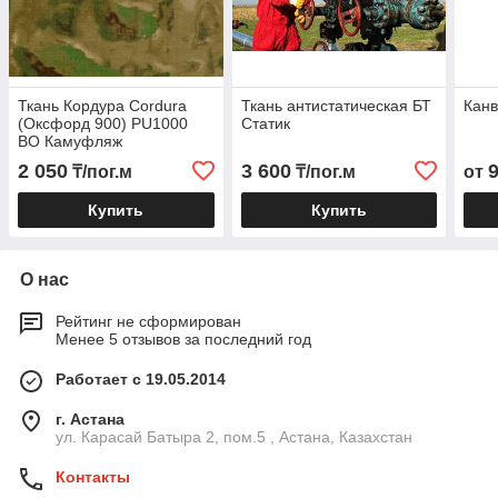
Ткань Кордура Cordura
Ткань антистатическая БТ
Канв
(Оксфорд 900) PU1000
Статик
ВО Камуфляж
2 050
3 600
₸/пог.м
₸/пог.м
от
Купить
Купить
О нас
Рейтинг не сформирован
Менее 5 отзывов за последний год
Работает с 19.05.2014
г. Астана
ул. Карасай Батыра 2, пом.5 , Астана, Казахстан
Контакты