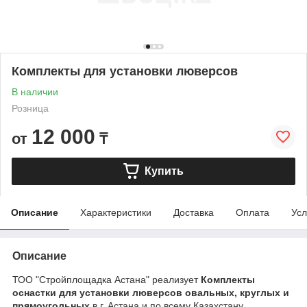
Комплекты для установки люверсов
В наличии
Розница
12 000
от
₸
Купить
Описание
Характеристики
Доставка
Оплата
Усл
Описание
ТОО "Стройплощадка Астана" реализует
Комплекты
оснастки для установки люверсов овальных, круглых и
прямоугольных
в г. Астана и по всему Казахстану