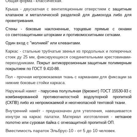
Общая форма - классическая.
Крыша - двускатная с вентиляционным отверстием
с защитным
клапаном и металлической разделкой для дымохода либо для
проветривания.
Стены - боковые наклоненные, торцевые прямые с окнами
со
светозащитными шторками и противомоскитными сетками.
Один вход с "молнией" или клевантами.
Каркас - стальные трубчатые звенья из продольных и поперечных
стоек ду 25 мм, фиксирующихся соединительными крестовинами-
переходниками.
Покрыт антикоррозионным защитным полимерным
покрытием по ГОСТ 9.410-88.
Пол - прочная непромокаемая ткань с карманами для фиксации за
нижние боковые стойки каркаса.
Наружный намет -
парусина полульяная (брезент) ГОСТ 15530-93 с
комбинированной противогнилостной водоупорной пропиткой
(СКПВ) либо
из непромокаемой и неогнеопасной тентовой ткани.
Внутренний намёт - предназначен для утепления, навешивается
изнутри на каркас палатки. Материал изготовления -
нетканое
полотно или
суровая байка с огнезащитной пропиткой ОП
.
Вместимость параток Эльбрус-10 - от 5 до 10 человек.