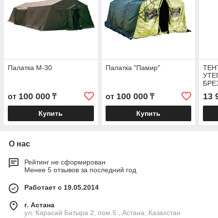
Палатка М-30
Палатка "Памир"
ТЕН
УТЕ
БРЕ
2х1м
100 000
100 000
13 
от
₸
от
₸
Купить
Купить
О нас
Рейтинг не сформирован
Менее 5 отзывов за последний год
Работает с 19.05.2014
г. Астана
ул. Карасай Батыра 2, пом.5 , Астана, Казахстан