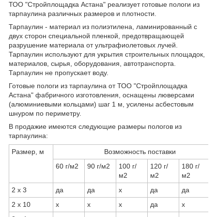
ТОО "Стройплощадка Астана" реализует готовые пологи из
тарпаулина различных размеров и плотности.
Тарпаулин - материал из полиэтилена, ламинированный с
двух сторон специальной пленкой, предотвращающей
разрушение материала от ультрафиолетовых лучей.
Тарпаулин используют для укрытия строительных площадок,
материалов, сырья, оборудования, автотранспорта.
Тарпаулин не пропускает воду.
Готовые пологи из тарпаулина от ТОО "Стройплощадка
Астана" фабричного изготовления, оснащены люверсами
(алюминиевыми кольцами) шаг 1 м, усилены асбестовым
шнуром по периметру.
В продажие имеются следующие размеры пологов из
тарпаулина:
Размер, м
Возможность поставки
60 г/м2
90 г/м2
100 г/
120 г/
180 г/
м2
м2
м2
2 х 3
да
да
х
да
да
2 х 10
х
х
х
да
х