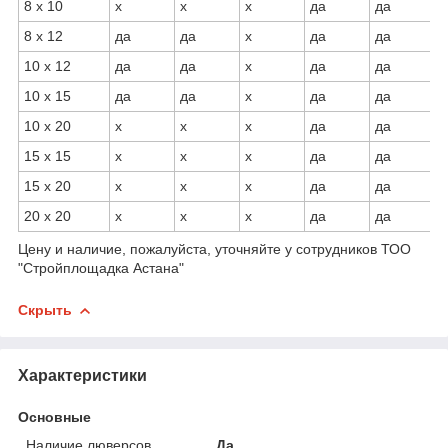
8 х 10
х
х
х
да
да
8 х 12
да
да
х
да
да
10 х 12
да
да
х
да
да
10 х 15
да
да
х
да
да
10 х 20
х
х
х
да
да
15 х 15
х
х
х
да
да
15 х 20
х
х
х
да
да
20 х 20
х
х
х
да
да
Цену и наличие, пожалуйста, уточняйте у сотрудников ТОО
"Стройплощадка Астана"
Скрыть
Характеристики
Основные
Наличие люверсов
Да