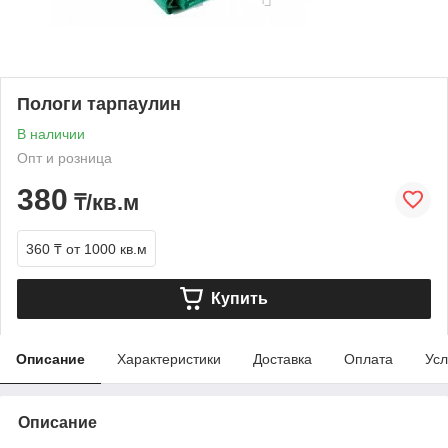
Пологи тарпаулин
В наличии
Опт и розница
380
₸/кв.м
360 ₸
от 1000 кв.м
Купить
Описание
Характеристики
Доставка
Оплата
Усл
Описание