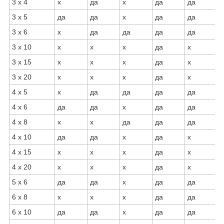
3 х 4
х
да
х
да
да
3 х 5
да
да
х
да
да
3 х 6
х
да
да
да
да
3 х 10
х
х
х
да
х
3 х 15
х
х
х
да
х
3 х 20
х
х
х
да
х
4 х 5
х
да
да
да
да
4 х 6
да
да
х
да
да
4 х 8
х
х
да
да
да
4 х 10
да
да
х
да
х
4 х 15
х
х
х
да
х
4 х 20
х
х
х
да
х
5 х 6
да
да
х
да
да
6 х 8
х
х
х
да
да
6 х 10
да
да
х
да
да