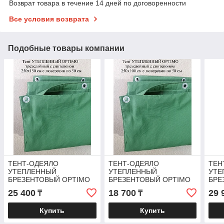
Возврат товара в течение 14 дней по договоренности
Все условия возврата
Подобные товары компании
ТЕНТ-ОДЕЯЛО
ТЕНТ-ОДЕЯЛО
ТЕН
УТЕПЛЕННЫЙ
УТЕПЛЕННЫЙ
УТЕ
БРЕЗЕНТОВЫЙ OPTIMO
БРЕЗЕНТОВЫЙ OPTIMO
БРЕ
2.5х1.5м с люверсами
2.5х1м с люверсами
2х2.
25 400
18 700
29 
₸
₸
Купить
Купить