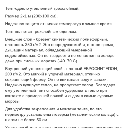
Тент-одеяло утепленный трехслойный.
Размер 2х1 м (200х100 см).
Надежная защита от низких температур в зимнее время.
Тент является трехслойным одеялом.
Внешние слои - брезент синтетический полиэфирный,
плотность 350 г/м2. Это непродуваемый и, в то же время,
дышащий материал, обладающий умеренной
водостойкостью. Он не твердеет и не лопается на холоде
даже при сильных морозах (-40+70 С).
Внутренний утепляющий слой - плотный ЕВРОСИНТЕПОН,
200 г/м2. Это мягкий и упругий материал, отлично
сохраняющий форму. Он не впитывает воду и запахи.
Надежно купирует тепло, не пропускает холод. Благодаря
ему утепленный тент способен удерживать тепло при
контакте с промерзшей почвой и льдом в самые суровые
морозы.
Для удобства закрепления и монтажа тента, по его
периметру установлены люверсы (металлические кольца) с
шагом не более 50 см.
Утепленный тент-одеяло имеет очень широкое применение в