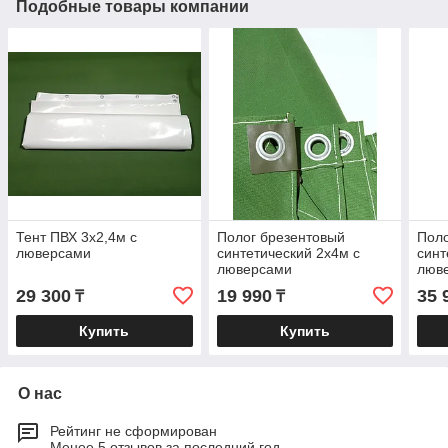
Подобные товары компании
Тент ПВХ 3х2,4м с
Полог брезентовый
Поло
люверсами
синтетический 2х4м с
синт
люверсами
люв
29 300
19 990
35 
₸
₸
Купить
Купить
О нас
Рейтинг не сформирован
Менее 5 отзывов за последний год